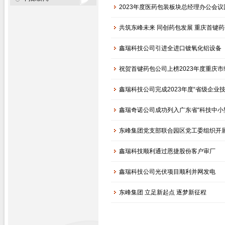
2023年度医药包装板块总经理办公会
共筑东峰未来 同创药包发展 重庆首键
鑫瑞科技公司引进全进口镀氧化铝设备
祝贺首键药包公司上榜2023年度重庆
鑫瑞科技公司完成2023年度“省级企业
鑫瑞奇诺公司成功列入广东省“科技中小
东峰集团党支部联合园区党工委组织开展
鑫瑞科技顺利通过恩捷股份客户审厂
鑫瑞科技公司光伏项目顺利并网发电
东峰集团 立足新起点 逐梦新征程