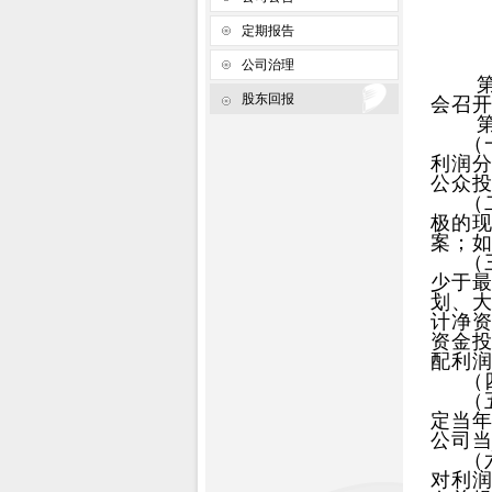
定期报告
公司治理
股东回报
会召开
第一
（一
利润
公众
（二
极的
案；
（三
少于
划、
计净资
资金
配利润
（四
（五
定当
公司当
（六
对利