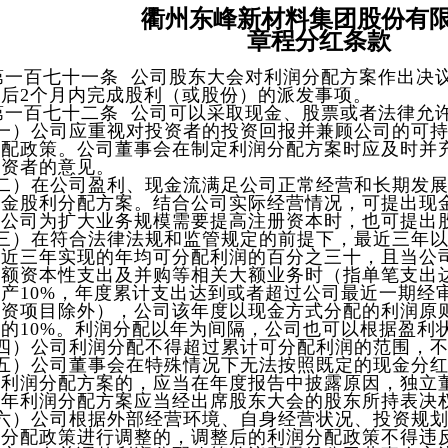
衢州
东峰新材料集团股份有
章程分红条款
第一百七十一条 公司股东大会对利润分配方案作出决
后2个月内完成股利（或股份）的派发事项。
百七十二条 公司可以采取现金、股票或者法律允许
）公司应重视对投资者的投资回报并兼顾公司的可持
分配政策。公司董事会在制定利润分配方案时应及时并
投资者的意见。
）在公司盈利、现金流满足公司正常经营和长期发展
现金股利分配方案。结合公司实际经营情况，可提出现
如公司为扩大业务规模需要提高注册资本时，也可提出
）在符合法律法规和监管规定的前提下，最近三年以
最近三年实现的年均可分配利润的百分之三十，且当公
大额资本性支出及并购等相关大额业务时（指单笔支出
产10%，年度累计支出达到或者超过公司最近一期经审
投资项目除外），公司该年度以现金方式分配的利润原
的10%。利润分配以年为间隔，公司也可以根据盈利
）公司利润分配不得超过累计可分配利润的范围，不
）公司董事会在特殊情况下无法按照既定的现金分红
年利润分配方案的，应当在年度报告中披露原因，独立
年利润分配方案应当经出席股东大会的股东所持表决权
）公司根据外部经营环境、自身经营状况、投资规划
润分配政策进行调整的，调整后的利润分配政策不得违