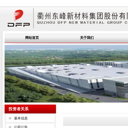
网站首页
关于我们
投资者关系
基本信息
公司公告